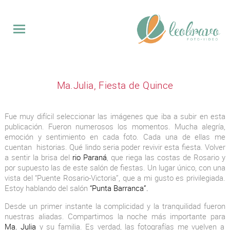
QUINCE
Ma.Julia, Fiesta de Quince
BODAS
EVENTOS
Fue muy difícil seleccionar las imágenes que iba a subir en esta
VIDEO
publicación. Fueron numerosos los momentos. Mucha alegría,
SOBRE
emoción y sentimiento en cada foto. Cada una de ellas me
MI
cuentan historias. Qué lindo seria poder revivir esta fiesta. Volver
a sentir la brisa del
rio Paraná
, que riega las costas de Rosario y
CONTACTO
por supuesto las de este salón de fiestas. Un lugar único, con una
vista del “Puente Rosario-Victoria”, que a mi gusto es privilegiada.
Estoy hablando del salón
“Punta Barranca”.
Desde un primer instante la complicidad y la tranquilidad fueron
nuestras aliadas. Compartimos la noche más importante para
Ma. Julia
y su familia. Es verdad, las fotografías me vuelven a