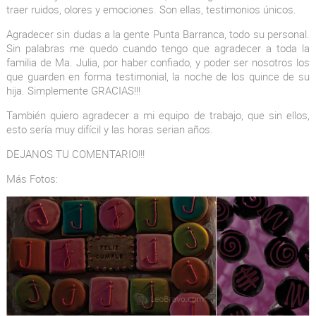
traer ruidos, olores y emociones. Son ellas, testimonios únicos.
Agradecer sin dudas a la gente Punta Barranca, todo su personal.
Sin palabras me quedo cuando tengo que agradecer a toda la
familia de Ma. Julia, por haber confiado, y poder ser nosotros los
que guarden en forma testimonial, la noche de los quince de su
hija. Simplemente GRACIAS!!!
También quiero agradecer a mi equipo de trabajo, que sin ellos,
esto sería muy difícil y las horas serian años.
DEJANOS TU COMENTARIO!!!
Más Fotos: