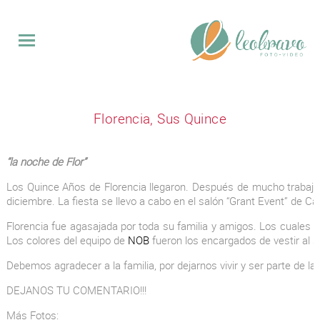
QUINCE
Florencia, Sus Quince
BODAS
EVENTOS
“la noche de Flor”
VIDEO
Los Quince Años de Florencia llegaron. Después de mucho trabajo 
SOBRE
diciembre. La fiesta se llevo a cabo en el salón “Grant Event” de C
MI
CONTACTO
Florencia fue agasajada por toda su familia y amigos. Los cuales la
Los colores del equipo de
NOB
fueron los encargados de vestir al s
Debemos agradecer a la familia, por dejarnos vivir y ser parte de la
DEJANOS TU COMENTARIO!!!
Más Fotos: