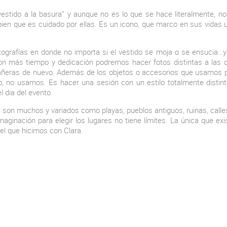
 vestido a la basura” y aunque no es lo que se hace literalmente, nos
bien que es cuidado por ellas. Es un icono, que marco en sus vidas
ografías en donde no importa si el vestido se moja o se ensucia…
on más tiempo y dedicación podremos hacer fotos distintas a las
añeras de nuevo. Además de los objetos o accesorios que usamos pa
ro, no usamos. Es hacer una sesión con un estilo totalmente disti
l dia del evento.
 son muchos y variados como playas, pueblos antiguos, ruinas, call
imaginación para elegir los lugares no tiene límites. La única que ex
l que hicimos con Clara.