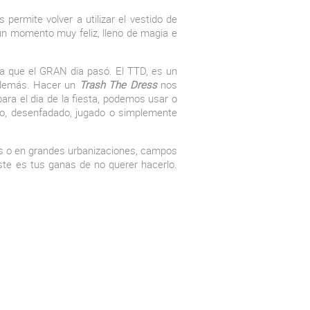
 permite volver a utilizar el vestido de
 un momento muy feliz, lleno de magia e
ya que el GRAN dia pasó. El TTD, es un
 demás. Hacer un
Trash The Dress
nos
ra el dia de la fiesta, podemos usar o
nto, desenfadado, jugado o simplemente
es o en grandes urbanizaciones, campos
iste es tus ganas de no querer hacerlo.