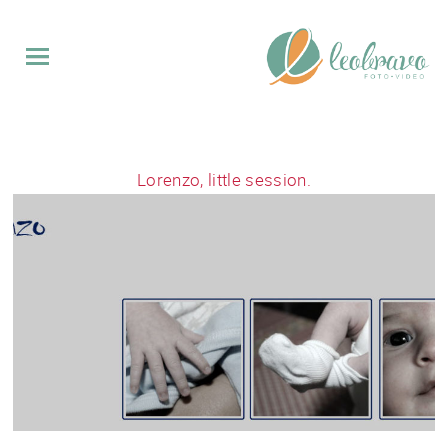
QUINCE
BODAS
Lorenzo, little session.
EVENTOS
VIDEO
SOBRE
MI
CONTACTO