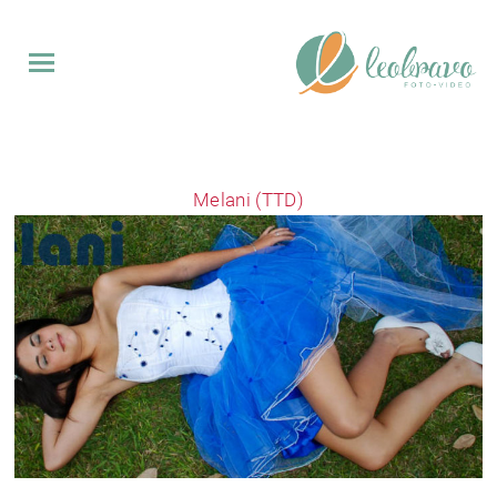
QUINCE
BODAS
Melani (TTD)
EVENTOS
VIDEO
SOBRE
MI
CONTACTO