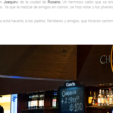
lón
Joaquin
a de la ciudad de
Rosario
. Un hermoso salón que se enc
ros. Ya que la mezcla de amigos en común, se hizo notar y los jóvene
está hacerlo, a los padres, familiares y amigos, que hicieron sentirn