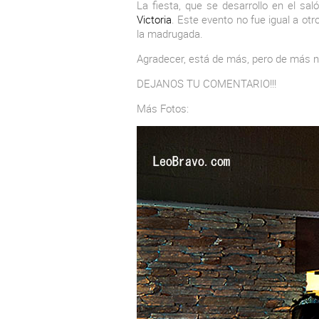
La fiesta, que se desarrollo en el sa
Victoria
. Este evento no fue igual a ot
la madrugada.
Agradecer, está de más, pero de más no 
DEJANOS TU COMENTARIO!!!
Más Fotos: