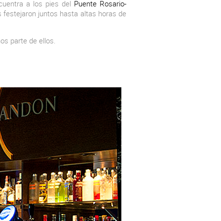
uentra a los pies del
Puente Rosario-
s festejaron juntos hasta altas horas de
os parte de ellos.