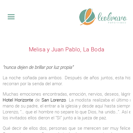
QUINCE
Melisa y Juan Pablo, La Boda
BODAS
EVENTOS
“nunca dejen de brillar por luz propia”
VIDEO
La noche soñada para ambos. Después de años juntos, esta histor
SOBRE
recorran por la senda del amor.
MI
CONTACTO
Muchas emociones encontradas, emoción, nervios, deseos, lágrima
Hotel Horizonte
de
San Lorenzo
. La modista realizaba el último 
mano de su padre, el entrar a la iglesia y desde aquí hasta siempr
Lorenzo, “… que el hombre no separe lo que Dios, ha unido…”. Así el
los invitados ellos dieron el “SI” junto a la jueza de paz.
Qué decir de ellos dos, personas que se merecen ser muy felices