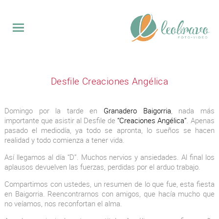
QUINCE
Desfile Creaciones Angélica
BODAS
EVENTOS
Domingo por la tarde en
Granadero Baigorria
, nada más
VIDEO
importante que asistir al Desfile de
“Creaciones Angélica”
. Apenas
SOBRE
pasado el mediodía, ya todo se apronta, lo sueños se hacen
MI
realidad y todo comienza a tener vida.
CONTACTO
Así llegamos al día “D”. Muchos nervios y ansiedades. Al final los
aplausos devuelven las fuerzas, perdidas por el arduo trabajo.
Compartimos con ustedes, un resumen de lo que fue, esta fiesta
en Baigorria. Reencontrarnos con amigos, que hacía mucho que
no veíamos, nos reconfortan el alma.